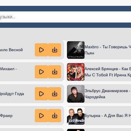
инки
Популярная
Хиты 2025
В машину
Для детей
Для
Maxbro - Ты Говоришь 
ахло Весной
Пьян
Михаил -
Алексей Брянцев - Как 
Мы С Тобой Ft Ирина К
Эльбрус Джанмирзоев -
Пройдут Года
Чародейка
 Фраер
Бутырка - А Для Вас Я 