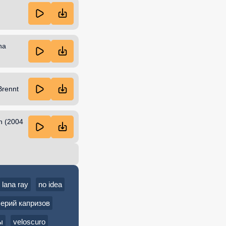
na
Brennt
n (2004
lana ray
no idea
ерий капризов
ы
veloscuro