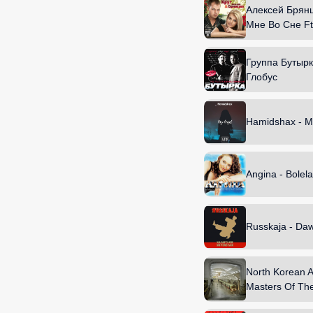
Алексей Брянц
Мне Во Сне Ft
Группа Бутырк
Глобус
Hamidshax - M
Angina - Bolela
Russkaja - Da
North Korean A
Masters Of Th