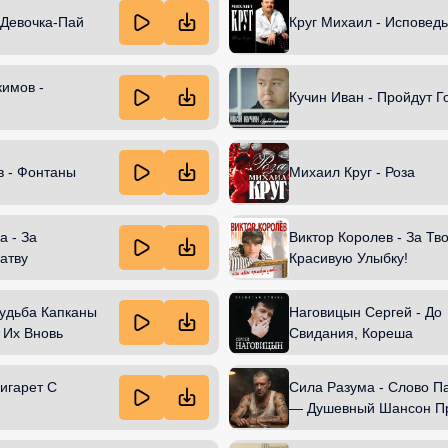
 Девочка-Пай
Круг Михаил - Исповедь
имов -
Кучин Иван - Пройдут Г
в - Фонтаны
Михаил Круг - Роза
а - За
Виктор Королев - За Тв
атву
Красивую Улыбку!
 Судьба Капканы
Наговицын Сергей - До
Я Их Вновь
Свидания, Кореша
игарет С
Сила Разума - Слово П
— Душевный Шансон П
Мужскую Дружбу И Пон