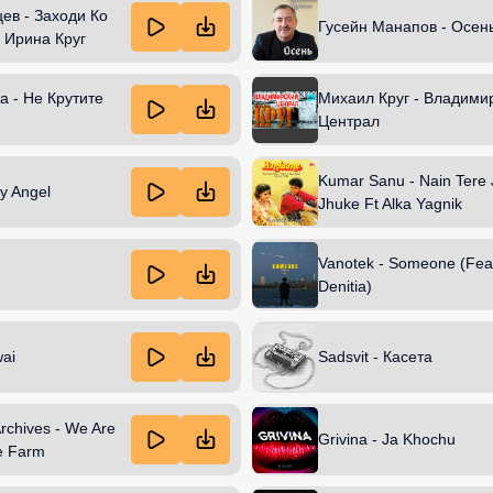
ев - Заходи Ко
Гусейн Манапов - Осен
 Ирина Круг
а - Не Крутите
Михаил Круг - Владими
Централ
Kumar Sanu - Nain Tere
y Angel
Jhuke Ft Alka Yagnik
Vanotek - Someone (Fea
Denitia)
wai
Sadsvit - Касета
rchives - We Are
Grivina - Ja Khochu
e Farm