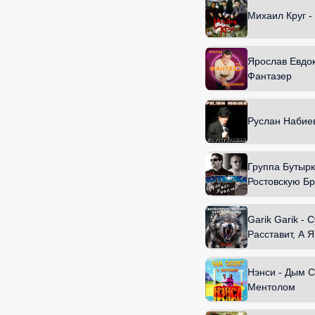
Михаил Круг -
Ярослав Евдок
Фантазер
Руслан Набие
Группа Бутырк
Ростовскую Бр
Garik Garik -
Расставит, А 
Обойду
Нэнси - Дым С
Ментолом