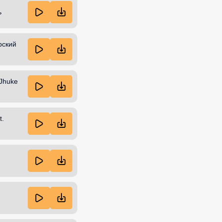
ь
рский
 Jhuke
t.