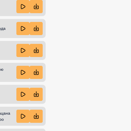
ода
ою
ацана
ро
ятия