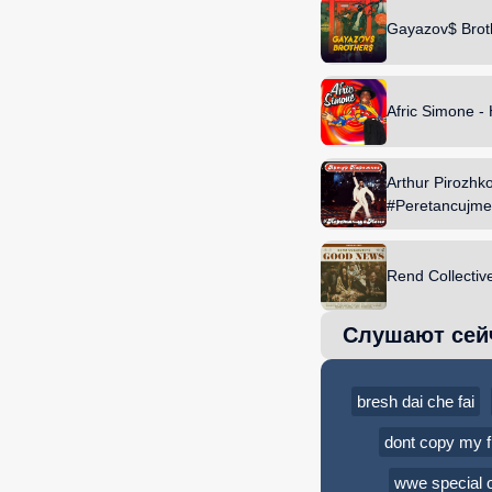
Gayazov$ Brot
Afric Simone -
Arthur Pirozhko
#Peretancujm
Rend Collectiv
Слушают сей
bresh dai che fai
dont copy my f
wwe special o