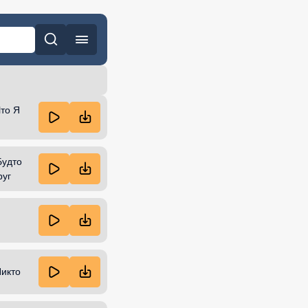
 сна
Часто ищут
Что Я
Будто
руг
Никто