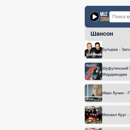
Шансон
Главная
Нов
Бутырка - Зап
Шуфутинский 
Марджанджа
Иван Кучин - 
Михаил Круг -