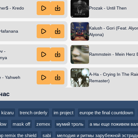
her$ - Kredo
Prozak - Until Then
Kalush - Gori (Feat. Alyo
 Hafanana
Alyona)
v -
Rammstein - Mein Herz 
enya
A-Ha - Crying In The Rai
e - Yahweh
Remaster)
час
kizaru
trench orderly
im project
europe the final countdown
low
mask off
zemex
мумий троль
а мы еще поживем вал
p remix the shield
sabi
мелодия и ритмы зарубежной эстрад